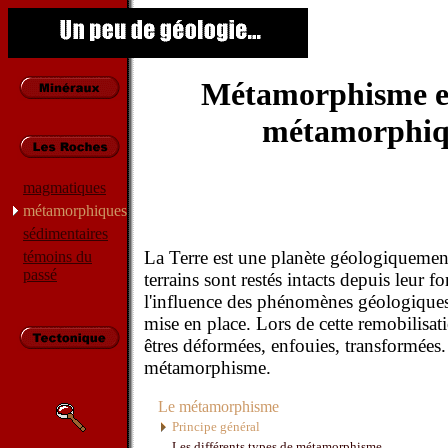
Métamorphisme et
métamorphiq
magmatiques
métamorphiques
sédimentaires
La Terre est une planète géologiquement
témoins du
passé
terrains sont restés intacts depuis leur f
l'influence des phénomènes géologiques 
mise en place. Lors de cette remobilisat
êtres déformées, enfouies, transformées. 
métamorphisme.
Le métamorphisme
Principe général
Les différents types de métamorphisme