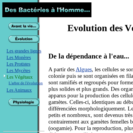
Evolution des V
Les grandes lignes
De la dépendance à l'eau...
Les Monères
Les Protistes
A partir des
Algues
, les cellules se s
Les Mycètes
colonie puis se sont organisées en fi
Les Végétaux
sont ramifiés et regroupés pour form
L'arbre de l'évolution
plus solides et plus grands. Des organ
Les Animaux
apparus pour la production des cellul
gamètes. Celles-ci, identiques au débu
différenciées morphologiquement. Le
petits et nombreux, sont devenus trè
contrairement aux gamètes femelles 
(oogamie). Pour la reproduction, plu