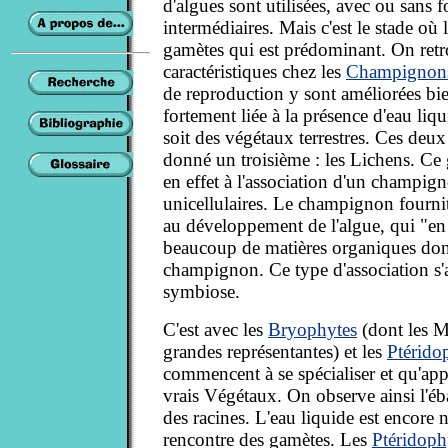
d'algues sont utilisées, avec ou sans 
intermédiaires. Mais c'est le stade où 
gamètes qui est prédominant. On retr
caractéristiques chez les
Champignon
de reproduction y sont améliorées bi
fortement liée à la présence d'eau liq
soit des végétaux terrestres. Ces deu
donné un troisième : les Lichens. Ce
en effet à l'association d'un champig
unicellulaires. Le champignon fournit
au développement de l'algue, qui "en
beaucoup de matières organiques dont
champignon. Ce type d'association s'
symbiose.
C'est avec les
Bryophytes
(dont les M
grandes représentantes) et les
Ptérido
commencent à se spécialiser et qu'app
vrais Végétaux. On observe ainsi l'éba
des racines. L'eau liquide est encore n
rencontre des gamètes. Les
Ptéridoph